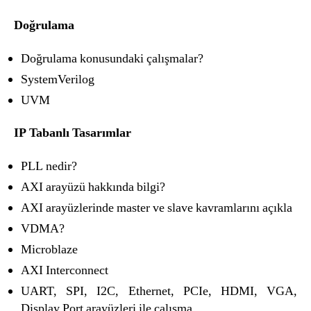
Doğrulama
Doğrulama konusundaki çalışmalar?
SystemVerilog
UVM
IP Tabanlı Tasarımlar
PLL nedir?
AXI arayüzü hakkında bilgi?
AXI arayüzlerinde master ve slave kavramlarını açıkla
VDMA?
Microblaze
AXI Interconnect
UART, SPI, I2C, Ethernet, PCIe, HDMI, VGA,
Display Port arayüzleri ile çalışma