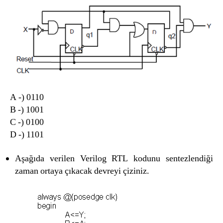
A -) 0110
B -) 1001
C -) 0100
D -) 1101
Aşağıda verilen Verilog RTL kodunu sentezlendiği
zaman ortaya çıkacak devreyi çiziniz.