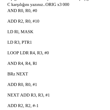
C karşılığını yazınız..ORIG x3 000
AND R0, R0, #0
ADD R2, R0, #10
LD Rl, MASK
LD R3, PTR1
LOOP LDR R4, R3, #0
AND R4, R4, Rl
BRz NEXT
ADD R0, R0, #1
NEXT ADD R3, R3, #1
ADD R2, R2, #-1