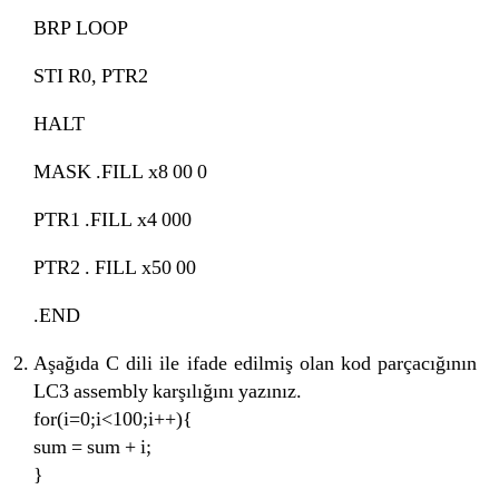
BRP LOOP
STI R0, PTR2
HALT
MASK .FILL x8 00 0
PTR1 .FILL x4 000
PTR2 . FILL x50 00
.END
Aşağıda C dili ile ifade edilmiş olan kod parçacığının
LC3 assembly karşılığını yazınız.
for(i=0;i<100;i++){
sum = sum + i;
}