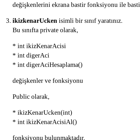
değişkenlerini ekrana bastir fonksiyonu ile basti
ikizkenarUcken
isimli bir sınıf yaratınız.
Bu sınıfta private olarak,
* int ikizKenarAcisi
* int digerAci
* int digerAciHesaplama()
değişkenler ve fonksiyonu
Public olarak,
* ikizKenarUcken(int)
* int ikizKenarAcisiAl()
fonksiyonu bulunmaktadır.