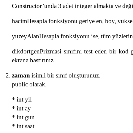
Constructor’unda 3 adet integer almakta ve değ
hacimHesapla fonksiyonu geriye en, boy, yukse
yuzeyAlanHesapla fonksiyonu ise, tüm yüzlerin
dikdortgenPrizmasi sınıfını test eden bir kod 
ekrana bastırınız.
zaman
isimli bir sınıf oluşturunuz.
public olarak,
* int yil
* int ay
* int gun
* int saat