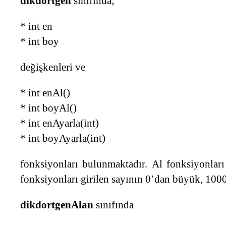
dikdortgen
sınıfında;
* int en
* int boy
değişkenleri ve
* int enAl()
* int boyAl()
* int enAyarla(int)
* int boyAyarla(int)
fonksiyonları bulunmaktadır. Al fonksiyonları
fonksiyonları girilen sayının 0’dan büyük, 1000
dikdortgenAlan
sınıfında