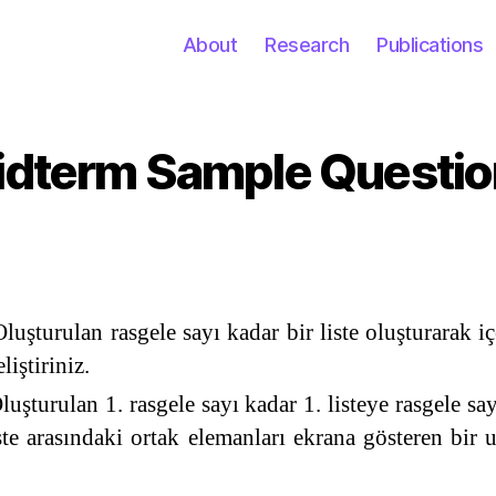
About
Research
Publications
idterm Sample Questio
Categories
luşturulan rasgele sayı kadar bir liste oluşturarak iç
iştiriniz.
luşturulan 1. rasgele sayı kadar 1. listeye rasgele say
 liste arasındaki ortak elemanları ekrana gösteren bir