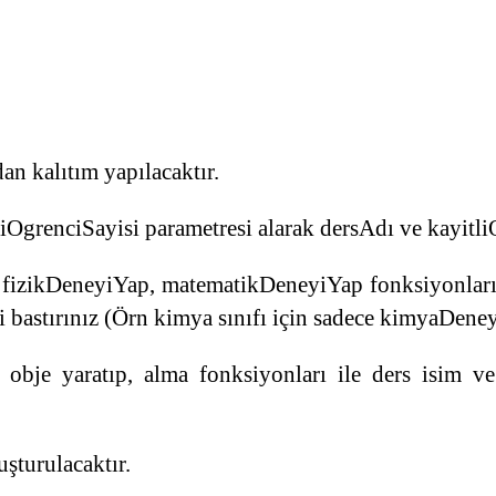
dan kalıtım yapılacaktır.
liOgrenciSayisi parametresi alarak dersAdı ve kayitli
, fizikDeneyiYap, matematikDeneyiYap fonksiyonları 
i bastırınız (Örn kimya sınıfı için sadece kimyaDen
obje yaratıp, alma fonksiyonları ile ders isim ve 
uşturulacaktır.