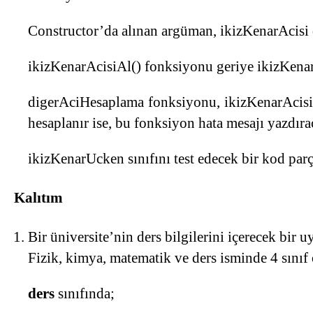
Constructor’da alınan argüman, ikizKenarAcisi
ikizKenarAcisiAl() fonksiyonu geriye ikizKena
digerAciHesaplama fonksiyonu, ikizKenarAcisi d
hesaplanır ise, bu fonksiyon hata mesajı yazdıra
ikizKenarUcken sınıfını test edecek bir kod parça
Kalıtım
Bir üniversite’nin ders bilgilerini içerecek bir u
Fizik, kimya, matematik ve ders isminde 4 sınıf
ders
sınıfında;