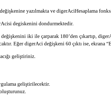
 değişkenine yazılmakta ve digerAciHesaplama fonks
rAcisi degiskenini dondurmektedir.
eğişkenini iki ile çarparak 180’den çıkartıp, diger
caktır. Eğer digerAci değişkeni 60 çıktı ise, ekrana “
cığı geliştiriniz.
ygulama geliştirilecektir.
 oluşturunuz.