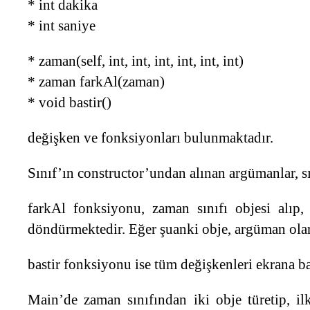
* int dakika
* int saniye
* zaman(self, int, int, int, int, int, int)
* zaman farkAl(zaman)
* void bastir()
değişken ve fonksiyonları bulunmaktadır.
Sınıf’ın constructor’undan alınan argümanlar, sı
farkAl fonksiyonu, zaman sınıfı objesi alıp,
döndürmektedir. Eğer şuanki obje, argüman olara
bastir fonksiyonu ise tüm değişkenleri ekrana ba
Main’de zaman sınıfından iki obje türetip, i