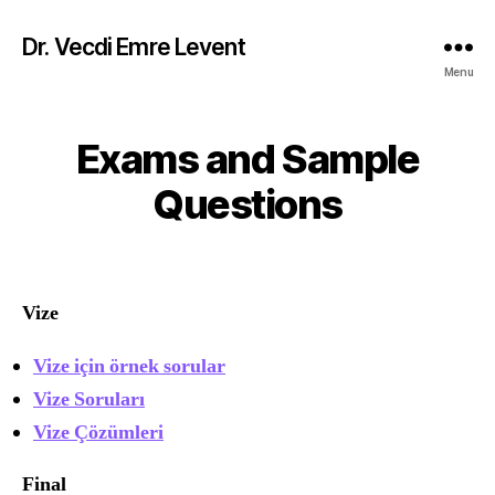
Dr. Vecdi Emre Levent
Menu
Exams and Sample
Categories
Questions
Vize
Vize için örnek sorular
Vize Soruları
Vize Çözümleri
Final