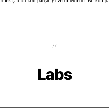
nek şablon kod parçacığı verilmektedir. Bu kod par
Labs
Categories