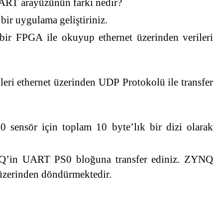
RT arayüzünün farkı nedir?
ir uygulama geliştiriniz.
ir FPGA ile okuyup ethernet üzerinden verileri
leri ethernet üzerinden UDP Protokolü ile transfer
10 sensör için toplam 10 byte’lık bir dizi olarak
NQ’in UART PS0 bloğuna transfer ediniz. ZYNQ
T üzerinden döndürmektedir.