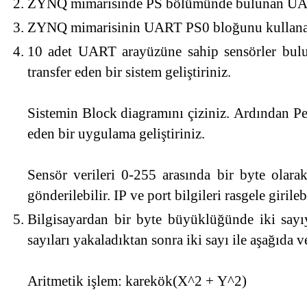
ZYNQ mimarisinde PS bölümünde bulunan UART
ZYNQ mimarisinin UART PS0 bloğunu kullanarak 
10 adet UART arayüzüne sahip sensörler bulu
transfer eden bir sistem geliştiriniz.
Sistemin Block diagramını çiziniz. Ardından Pet
eden bir uygulama geliştiriniz.
Sensör verileri 0-255 arasında bir byte olarak
gönderilebilir. IP ve port bilgileri rasgele girilebi
Bilgisayardan bir byte büyüklüğünde iki s
sayıları yakaladıktan sonra iki sayı ile aşağıd
Aritmetik işlem: karekök(X^2 + Y^2)