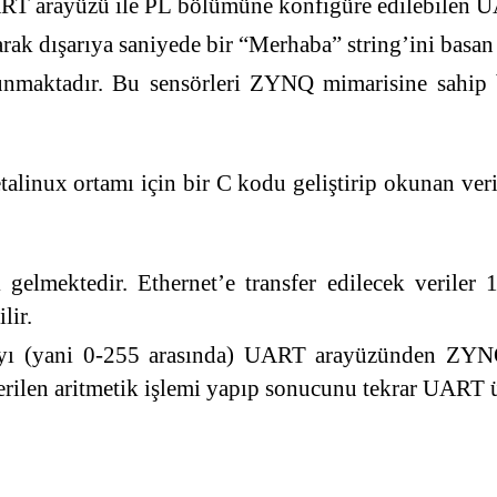
 arayüzü ile PL bölümüne konfigüre edilebilen UA
dışarıya saniyede bir “Merhaba” string’ini basan b
nmaktadır. Bu sensörleri ZYNQ mimarisine sahip b
alinux ortamı için bir C kodu geliştirip okunan veri
 gelmektedir. Ethernet’e transfer edilecek veriler 
lir.
ayıyı (yani 0-255 arasında) UART arayüzünden ZY
a verilen aritmetik işlemi yapıp sonucunu tekrar UAR