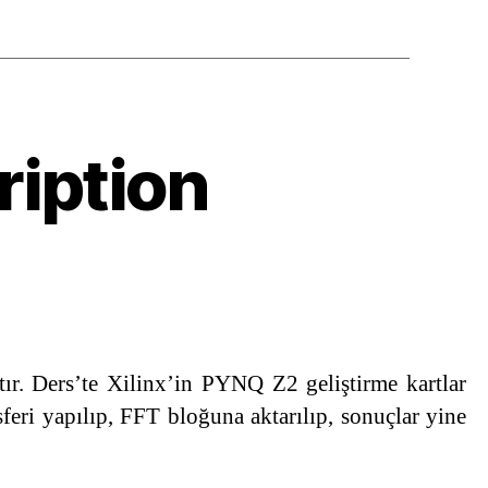
ription
tır. Ders’te Xilinx’in PYNQ Z2 geliştirme kartlar
eri yapılıp, FFT bloğuna aktarılıp, sonuçlar yine