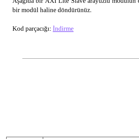
Aşağıda bir AXI Lite Slave arayüzlü modülün ör
bir modül haline döndürünüz.
Kod parçacığı:
İndirme