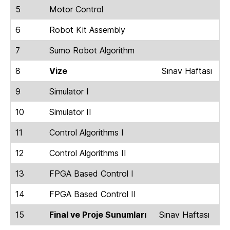
5
Motor Control
6
Robot Kit Assembly
7
Sumo Robot Algorithm
8
Vize
Sınav Haftası
9
Simulator I
10
Simulator II
11
Control Algorithms I
12
Control Algorithms II
13
FPGA Based Control I
14
FPGA Based Control II
15
Final ve Proje Sunumları
Sınav Haftası